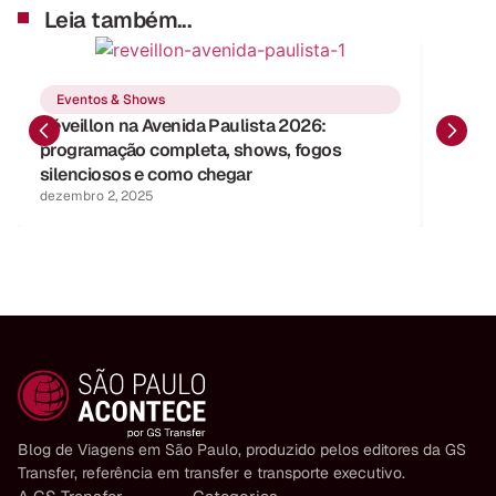
Leia também...
Even
Eventos & Shows
Aniver
Réveillon na Avenida Paulista 2026:
no dia
programação completa, shows, fogos
roteir
silenciosos e como chegar
novembr
dezembro 2, 2025
Blog de Viagens em São Paulo, produzido pelos editores da GS
Transfer, referência em transfer e transporte executivo.