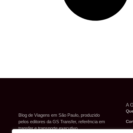
A G
Qu
Blog de Viagens em São Paulo, produzido
pelos editores da GS Transfer, referência em
Con
transfer e transporte executivo.
Ser