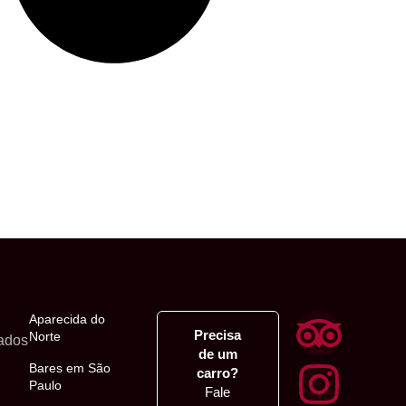
Aparecida do
Precisa
Norte
ados
de um
Bares em São
carro?
Paulo
Fale